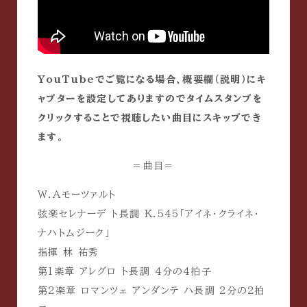
YouTubeでご覧になる場合、概要欄（説明）にキ
ャプターを設定してありますのでタイムスタンプを
クリックすることで視聴したい曲目にスキップでき
ます。
＝曲目＝
W.A
モーツァルト
弦楽セレナーデ
ト長調
K.545
「アイネ・クライネ・
ナハトムジーク」
指揮
林 祐秀
第
1
楽章
アレグロ
ト長調
4
分の
4
拍子
第
2
楽章
ロマンツェ
アンダンテ
ハ長調
2
分の
2
拍