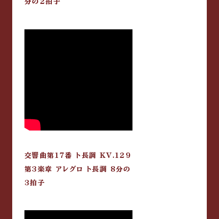
分の2拍子
交響曲第17番 ト長調 KV.129
第3楽章 アレグロ ト長調 8分の
3拍子