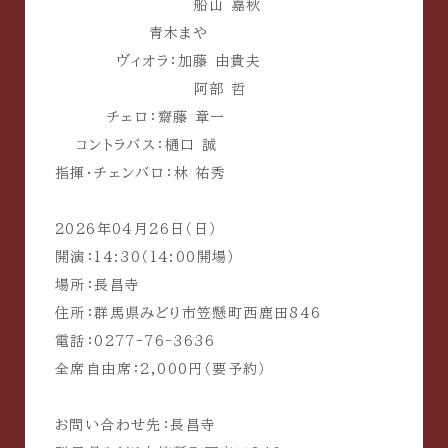
船山 嘉秋
青木まや
ヴィオラ：加藤 由貴夫
阿部 哲
チェロ：齋藤 章一
コントラバス：樋口 誠
指揮・チェンバロ：林 祐秀
2026年04月26日（日）
開演：14:30（14:00開場）
場所：長昌寺
住所：
群馬県みどり市笠懸町西鹿田846
電話：0277-76-3636
全席自由席：2,000円（要予約）
お問い合わせ先：長昌寺