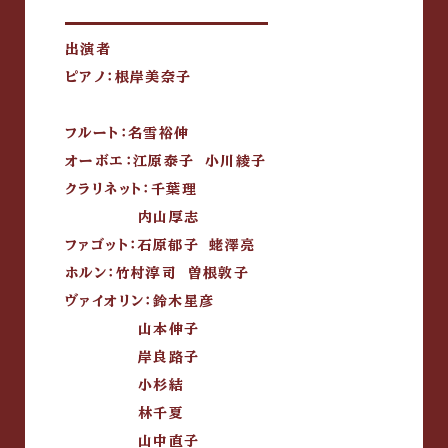
出演者
ピアノ：根岸美奈子
フルート：名雪裕伸
オーボエ：江原泰子 小川綾子
クラリネット：千葉理
内山厚志
ファゴット：石原郁子 蛯澤亮
ホルン：竹村淳司 曽根敦子
ヴァイオリン：鈴木星彦
山本伸子
岸良路子
小杉結
林千夏
山中直子