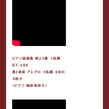
ピアノ協奏曲 第23番 イ長調
KV.488
第1楽章 アレグロ イ長調 4分の
4拍子
（ピアノ：根岸美奈子）