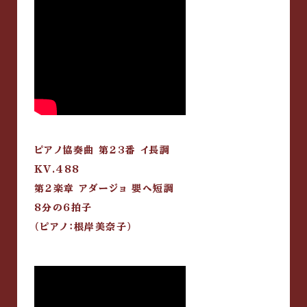
ピアノ協奏曲 第23番 イ長調
KV.488
第2楽章 アダージョ 嬰ヘ短調
8分の6拍子
（ピアノ：根岸美奈子）