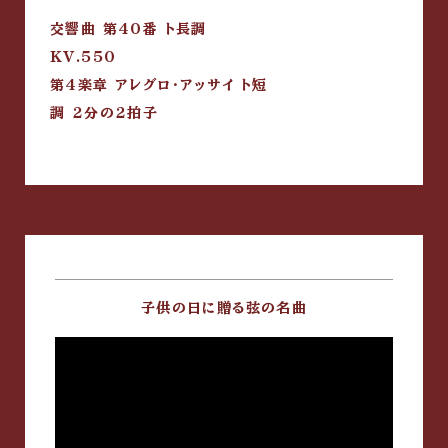
交響曲 第40番 ト長調
KV.550
第4楽章 アレグロ・アッサイ ト短
調 2分の2拍子
子供の日に贈る弦の名曲