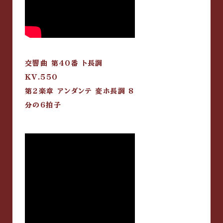
交響曲 第40番 ト長調
KV.550
第2楽章 アンダンテ 変ホ長調 8
分の6拍子